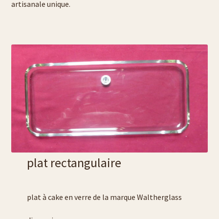
artisanale unique.
contact
conditions générales
diverses expositions
flûtes à champagne
gravure de prénoms
L’art de la gravure sur verre
plat rectangulaire
liste carafe à décanter
liste plats
plat à cake en verre de la marque Waltherglass
Liste tasses