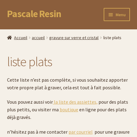
Pascale Resin
Aller
Aller
Menu
à
au
la
contenu
Accueil
navigation
Accueil
accueil
gravure sur verre et cristal
liste plats
Boutique
liste plats
Commande
Panier
Cette liste n’est pas complète, si vous souhaitez apporter
votre propre plat à graver, cela est tout à fait possible.
Mon compte
Vous pouvez aussi voir
la liste des assiettes,
pour des plats
plus petits, ou visiter ma
boutique
en ligne pour des plats
Suivez votre commande
déjà gravés.
Cadeaux uniques pour la fête des Mères
n’hésitez pas à me contacter
par courriel
pour une gravure