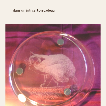
dans un joli carton cadeau
liste carafe à eau
liste carafes à décanter
liste assiettes
Liste photophores ou bougeoirs
liste cendriers
liste plats