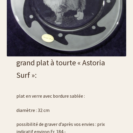
liste sous bouteille et sous-verre
liste trousses
liste vases
liste verre à whisky :
grand plat à tourte « Astoria
liste verres à eau
Surf »:
liste verres à vin:
plat en verre avec bordure sablée :
pyrogravure sur cuir
diamètre : 32 cm
verre à cognac ou brandy
possibilité de graver d’après vos envies : prix
indicatif environ Fr. 184.-
liste chope