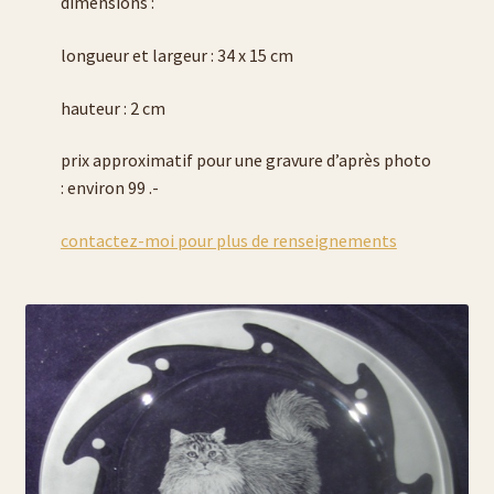
dimensions :
Liste verres à bière
longueur et largeur : 34 x 15 cm
hauteur : 2 cm
Politique de cookies (UE)
prix approximatif pour une gravure d’après photo
galerie photos pyrogravure
: environ 99 .-
gravure sur verre et cristal
contactez-moi pour plus de renseignements
liens
liste porte-clés
liste porte-monnaie
liste sac en cuir