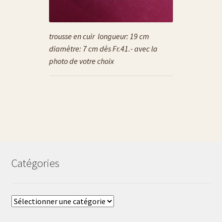
contact
conditions générales
trousse en cuir longueur: 19 cm
diamètre: 7 cm dès Fr.41.- avec la
photo de votre choix
diverses expositions
flûtes à champagne
gravure de prénoms
L’art de la gravure sur verre
Catégories
liste carafe à décanter
liste plats
Catégories
Liste tasses