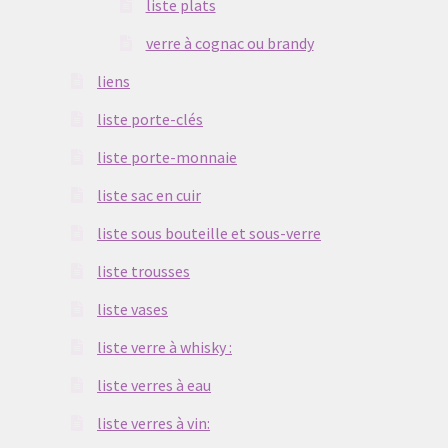
liste plats
liste sous bouteille et sous-verre
verre à cognac ou brandy
liste trousses
liens
liste porte-clés
liste vases
liste porte-monnaie
liste verre à whisky :
liste sac en cuir
liste sous bouteille et sous-verre
liste verres à eau
liste trousses
liste verres à vin:
liste vases
pyrogravure sur cuir
liste verre à whisky :
liste verres à eau
verre à cognac ou brandy
liste verres à vin:
liste chope