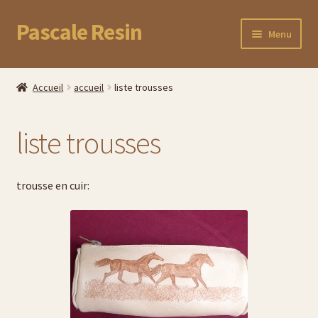
Pascale Resin
Aller
Aller
Menu
à
au
la
contenu
Accueil
navigation
Accueil
accueil
liste trousses
Boutique
liste trousses
Commande
Panier
trousse en cuir:
Mon compte
Suivez votre commande
Cadeaux uniques pour la fête des Mères