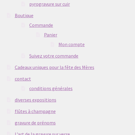
pyrogravure sur cuir
Boutique
liste carafe à eau
Commande
liste carafes à décanter
Panier
Mon compte
liste assiettes
Suivez votre commande
Liste photophores ou bougeoirs
Cadeaux uniques pour la fête des Mères
contact
liste cendriers
conditions générales
liste plats
diverses expositions
flûtes à champagne
gravure de prénoms
L’art de la gravure sur verre