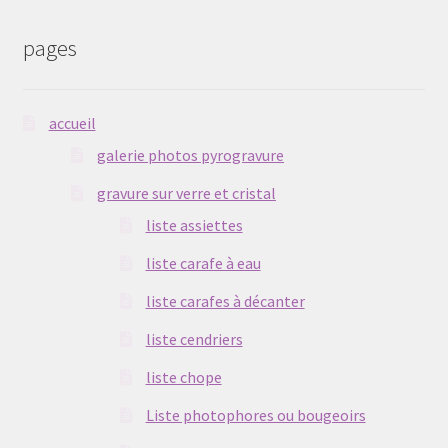
pages
Liste verres à bière
Politique de cookies (UE)
accueil
galerie photos pyrogravure
galerie photos pyrogravure
gravure sur verre et cristal
gravure sur verre et cristal
liste assiettes
liens
liste carafe à eau
liste carafes à décanter
liste porte-clés
liste cendriers
liste porte-monnaie
liste chope
Liste photophores ou bougeoirs
liste sac en cuir