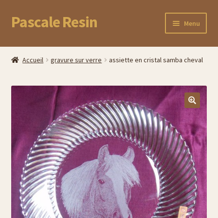
Pascale Resin
Aller
Aller
Menu
à
au
la
contenu
Accueil
navigation
Accueil
gravure sur verre
assiette en cristal samba cheval
Boutique
Commande
Panier
Mon compte
Suivez votre commande
Cadeaux uniques pour la fête des Mères