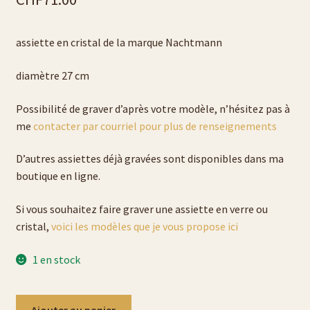
Liste verres à bière
assiette en cristal de la marque Nachtmann
Politique de cookies (UE)
diamètre 27 cm
galerie photos pyrogravure
Possibilité de graver d’après votre modèle, n’hésitez pas à
me
contacter par courriel pour plus de renseignements
gravure sur verre et cristal
D’autres assiettes déjà gravées sont disponibles dans ma
boutique en ligne.
liens
Si vous souhaitez faire graver une assiette en verre ou
liste porte-clés
cristal,
voici les modèles que je vous propose ici
liste porte-monnaie
1 en stock
liste sac en cuir
quantité