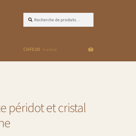
Recherche
Recherche
pour :
CHF
0.00
0 article
re
e péridot et cristal
sky :
he