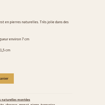
st en pierres naturelles. Très jolie dans des
gueur environ 7 cm
 1,5 cm
panier
s naturelles montées
tte
,
cheveux
,
grenat
,
pierre
,
turquoise