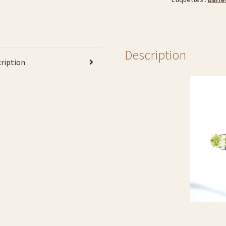
cristal
de
roche
Description
ription