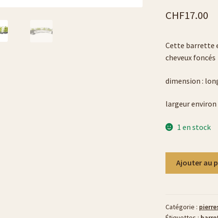
CHF
17.00
photophores ou bougeoirs
liste cendriers
liste plats
Cette barrette e
cheveux foncés
dimension : lon
largeur environ
1 en stock
quantité
Ajouter au 
de
barrette
péridot
et
Catégorie :
pierre
Étiquettes :
barre