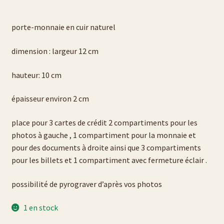
Liste verres à bière
porte-monnaie en cuir naturel
Politique de cookies (UE)
dimension : largeur 12 cm
hauteur: 10 cm
galerie photos pyrogravure
épaisseur environ 2 cm
gravure sur verre et cristal
place pour 3 cartes de crédit 2 compartiments pour les
liens
photos à gauche , 1 compartiment pour la monnaie et
pour des documents à droite ainsi que 3 compartiments
liste porte-clés
pour les billets et 1 compartiment avec fermeture éclair .
liste porte-monnaie
possibilité de pyrograver d’après vos photos
1 en stock
liste sac en cuir