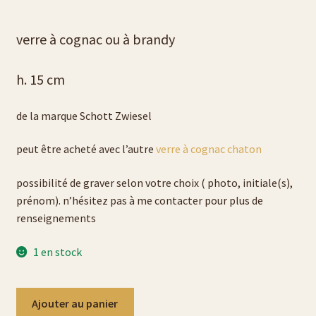
Liste verres à bière
verre à cognac ou à brandy
Politique de cookies (UE)
h. 15 cm
galerie photos pyrogravure
de la marque Schott Zwiesel
gravure sur verre et cristal
peut être acheté avec l’autre
verre à cognac chaton
liens
possibilité de graver selon votre choix ( photo, initiale(s),
prénom). n’hésitez pas à me contacter pour plus de
renseignements
liste porte-clés
1 en stock
liste porte-monnaie
liste sac en cuir
quantité
Ajouter au panier
de