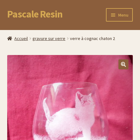
Pascale Resin
Aller
Aller
Menu
à
au
la
contenu
Accueil
navigation
Accueil
gravure sur verre
verre à cognac chaton 2
Boutique
Commande
Panier
Mon compte
Suivez votre commande
Cadeaux uniques pour la fête des Mères