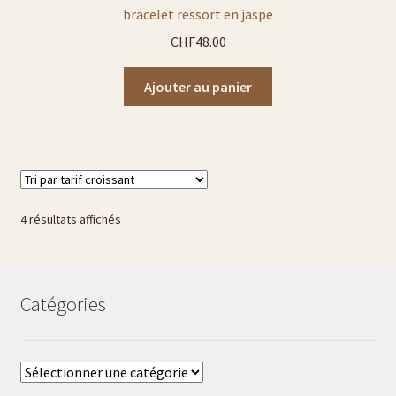
bracelet ressort en jaspe
CHF
48.00
Ajouter au panier
Trié
4 résultats affichés
par
prix
croissant
Catégories
Catégories