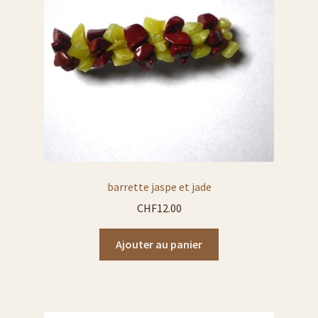
contact
conditions générales
diverses expositions
flûtes à champagne
gravure de prénoms
barrette jaspe et jade
L’art de la gravure sur verre
CHF
12.00
liste carafe à décanter
Ajouter au panier
liste plats
Liste tasses