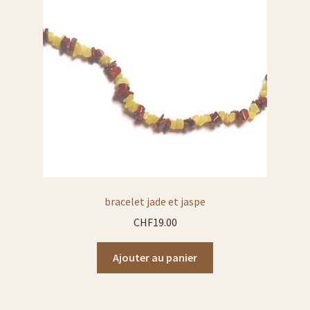
Liste verres à bière
Politique de cookies (UE)
galerie photos pyrogravure
gravure sur verre et cristal
liens
bracelet jade et jaspe
liste porte-clés
CHF
19.00
liste porte-monnaie
Ajouter au panier
liste sac en cuir