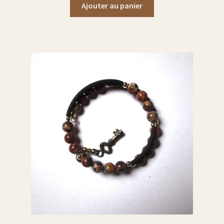
Ajouter au panier
liste carafe à eau
liste carafes à décanter
liste assiettes
Liste photophores ou bougeoirs
liste cendriers
liste plats