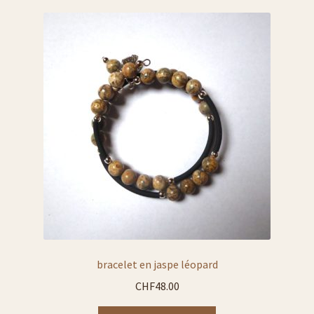
liste sous bouteille et sous-verre
liste trousses
liste vases
liste verre à whisky :
liste verres à eau
liste verres à vin:
pyrogravure sur cuir
bracelet en jaspe léopard
verre à cognac ou brandy
CHF
48.00
liste chope