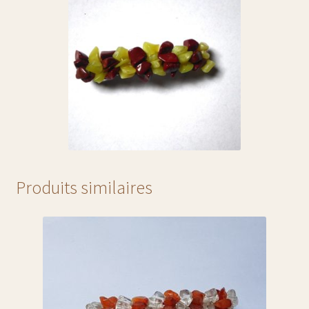
liste sous bouteille et sous-verre
liste trousses
liste vases
liste verre à whisky :
liste verres à eau
Produits similaires
liste verres à vin:
pyrogravure sur cuir
verre à cognac ou brandy
liste chope