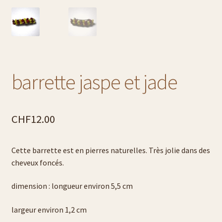
contact
conditions générales
diverses expositions
barrette jaspe et jade
flûtes à champagne
gravure de prénoms
CHF
12.00
L’art de la gravure sur verre
Cette barrette est en pierres naturelles. Très jolie dans des
cheveux foncés.
liste carafe à décanter
dimension : longueur environ 5,5 cm
liste plats
largeur environ 1,2 cm
Liste tasses