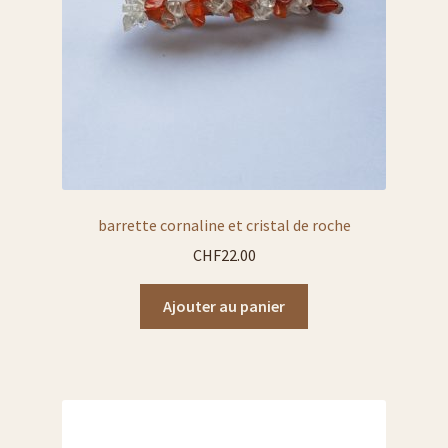
liste carafe à eau
liste carafes à décanter
liste assiettes
Liste photophores ou bougeoirs
barrette cornaline et cristal de roche
CHF
22.00
liste cendriers
Ajouter au panier
liste plats