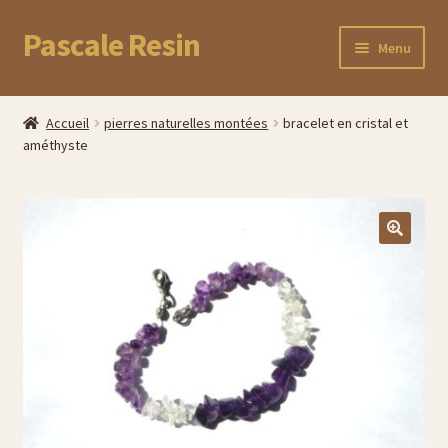
Pascale Resin
Aller
Aller
Menu
à
au
la
contenu
Accueil
navigation
Accueil
pierres naturelles montées
bracelet en cristal et
améthyste
Boutique
Commande
Panier
Mon compte
Suivez votre commande
Cadeaux uniques pour la fête des Mères