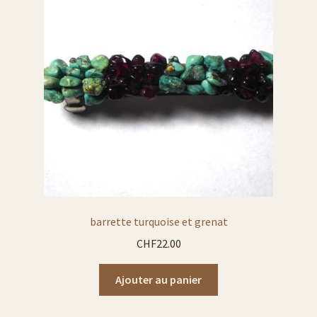
liste carafe à eau
liste carafes à décanter
liste assiettes
Liste photophores ou bougeoirs
liste cendriers
barrette turquoise et grenat
liste plats
CHF
22.00
Ajouter au panier