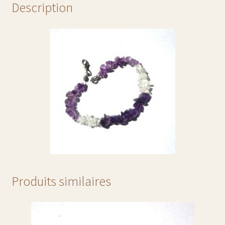
Description
liste sous bouteille et sous-verre
liste trousses
liste vases
liste verre à whisky :
liste verres à eau
liste verres à vin:
pyrogravure sur cuir
Produits similaires
verre à cognac ou brandy
liste chope