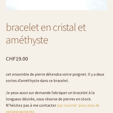
contact
conditions générales
bracelet en cristal et
diverses expositions
améthyste
flûtes à champagne
CHF
19.00
gravure de prénoms
L’art de la gravure sur verre
cet ensemble de pierre détendra votre poignet. Il y a deux
sortes d’améthyste dans ce bracelet.
liste carafe à décanter
Je peux aussi sur demande fabriquer un bracelet à la
liste plats
longueur désirée, sous réserve de pierres en stock.
N’hésitez pas à me contacter
par courriel pour plus de
renseignements
Liste tasses